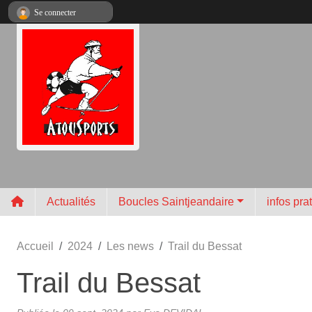
Panneau de gestion des cookies
Se connecter
Actualités
Boucles Saintjeandaire
infos pra
Accueil
2024
Les news
Trail du Bessat
Trail du Bessat