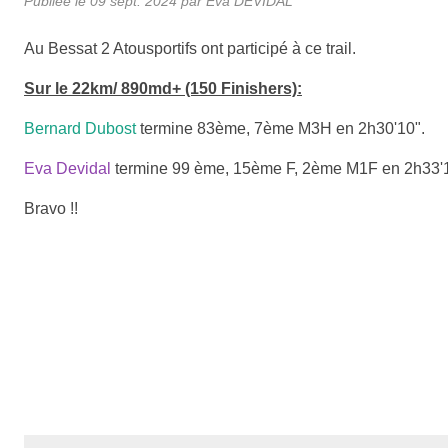
Publiée le
09 sept. 2024
par
Eva DEVIDAL
Au Bessat 2 Atousportifs ont participé à ce trail.
Sur le 22km/ 890md+ (150 Finishers):
Bernard Dubost
termine 83ème, 7ème M3H en 2h30'10".
Eva Devidal
termine 99 ème, 15ème F, 2ème M1F en 2h33'1
Bravo !!