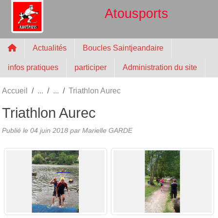
Panneau de gestion des cookies
Atousports
Actualités
Boucles Saintjeandaire
infos pratiques
participer
Administration du site
Accueil
Triathlon Aurec
Triathlon Aurec
Publié le
04 juin 2018
par
Marielle GARDE