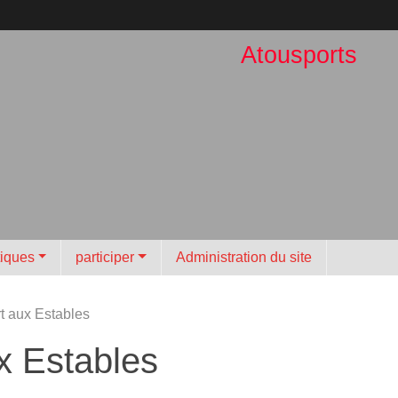
Atousports
tiques
participer
Administration du site
t aux Estables
x Estables