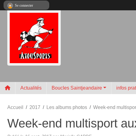
Panneau de gestion des cookies
Se connecter
Actualités
Boucles Saintjeandaire
infos pra
Accueil
2017
Les albums photos
Week-end multispor
Week-end multisport au