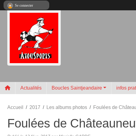
Panneau de gestion des cookies
Se connecter
Actualités
Boucles Saintjeandaire
infos pra
Accueil
2017
Les albums photos
Foulées de Châtea
Foulées de Châteauneu