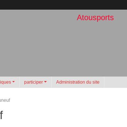
Atousports
tiques
participer
Administration du site
uneuf
f