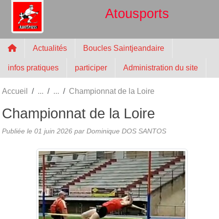
Panneau de gestion des cookies
Atousports
Actualités
Boucles Saintjeandaire
infos pratiques
participer
Administration du site
Accueil
Championnat de la Loire
Championnat de la Loire
Publiée le
01 juin 2026
par
Dominique DOS SANTOS