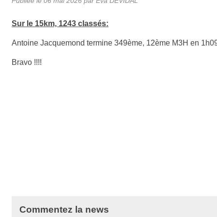
Publiée le
06 mai 2026
par
Eva DEVIDAL
Sur le 15km, 1243 classés:
Antoine Jacquemond termine 349ème, 12ème M3H en 1h09
Bravo !!!!
Commentez la news