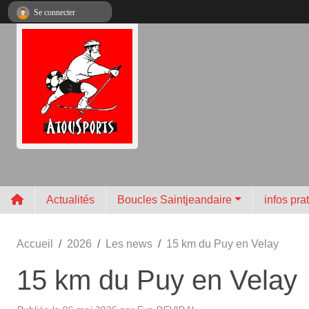
Panneau de gestion des cookies
Se connecter
Actualités
Boucles Saintjeandaire
infos pra
Accueil
2026
Les news
15 km du Puy en Velay
15 km du Puy en Velay