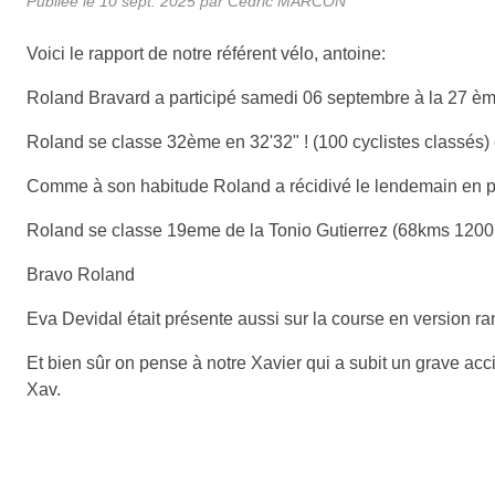
Publiée le
10 sept. 2025
par
Cedric MARCON
Voici le rapport de notre référent vélo, antoine:
Roland Bravard a participé samedi 06 septembre à la 27 
Roland se classe 32ème en 32'32" ! (100 cyclistes classés)
Comme à son habitude Roland a récidivé le lendemain en pa
Roland se classe 19eme de la Tonio Gutierrez (68kms 1200D
Bravo Roland
Eva Devidal était présente aussi sur la course en version ra
Et bien sûr on pense à notre Xavier qui a subit un grave ac
Xav.