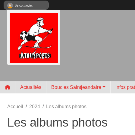
Panneau de gestion des cookies
Se connecter
Actualités
Boucles Saintjeandaire
infos pra
Accueil
2024
Les albums photos
Les albums photos