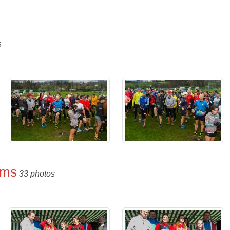
s
ums
33 photos