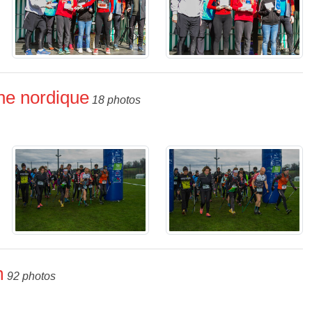
he nordique
18 photos
m
92 photos