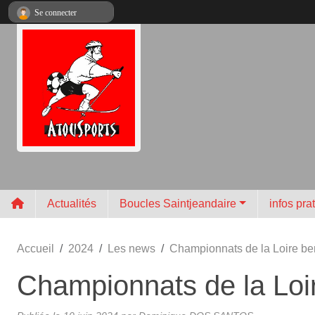
Panneau de gestion des cookies
Se connecter
Actualités
Boucles Saintjeandaire
infos pra
Accueil
2024
Les news
Championnats de la Loire be
Championnats de la Loi