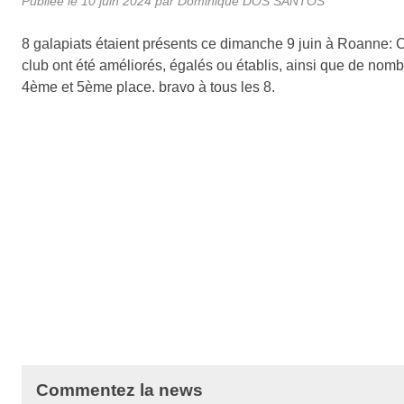
Publiée le
10 juin 2024
par
Dominique DOS SANTOS
8 galapiats étaient présents ce dimanche 9 juin à Roanne: Cé
club ont été améliorés, égalés ou établis, ainsi que de nomb
4ème et 5ème place. bravo à tous les 8.
Commentez la news