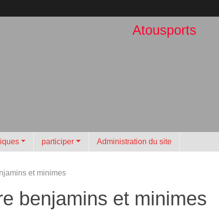
Atousports
tiques
participer
Administration du site
njamins et minimes
re benjamins et minimes