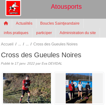
Panneau de gestion des cookies
Atousports
Actualités
Boucles Saintjeandaire
infos pratiques
participer
Administration du site
Accueil
Cross des Gueules Noires
Cross des Gueules Noires
Publié le
17 janv. 2022
par
Eva DEVIDAL